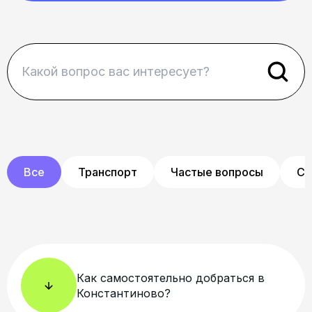
Все
Транспорт
Частые вопросы
Су
Как самостоятельно добраться в
Константиново?