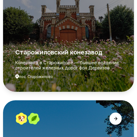
Старожиловский конезавод
Конезавод в Старожилове — бывшее владение
строителей железных дорог фон Дервизов
пос. Старожилово