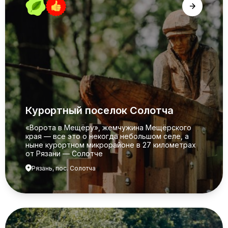
Курортный поселок Солотча
«Ворота в Мещёру», жемчужина Мещёрского
края — все это о некогда небольшом селе, а
ныне курортном микрорайоне в 27 километрах
от Рязани — Солотче
Рязань, пос. Солотча